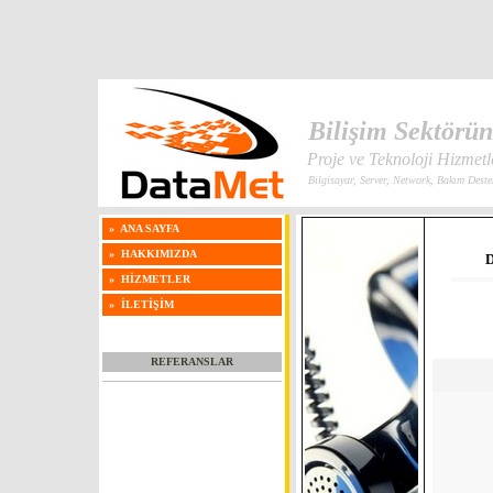
Bilişim Sektörü
Proje ve Teknoloji Hizmetl
Bilgisayar, Server, Network, Bakım Deste
»
ANA SAYFA
»
HAKKIMIZDA
»
HİZMETLER
»
İLETİŞİM
REFERANSLAR